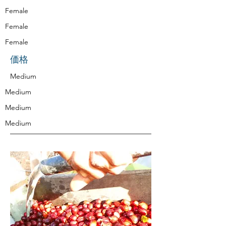
Female
Female
Female
価格
Medium
Medium
Medium
Medium