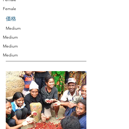
Female
価格
Medium
Medium
Medium
Medium