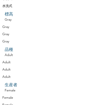
水洗式
​標高
Gray
Gray
Gray
Gray
品種
Adult
Adult
Adult
Adult
生産者
Female
Female
Female