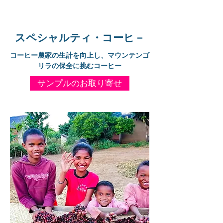
​スペシャルティ・コーヒ－
コーヒー農家の生計を向上し、マウンテンゴ
リラの保全に挑むコーヒー
サンプルのお取り寄せ