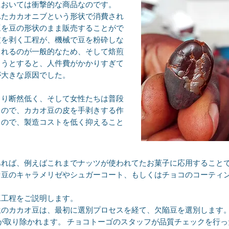
においては衝撃的な商品なのです。
れたカカオニブという形状で消費され
豆を豆の形状のまま販売することがで
皮を剥く工程が、機械で豆を粉砕しな
されるのが一般的なため、そして焙煎
ろうとすると、人件費がかかりすぎて
が大きな原因でした。
より断然低く、そして女性たちは普段
るので、カカオ豆の皮を手剥きする作
るので、製造コストを低く抑えること
あれば、例えばこれまでナッツが使われてたお菓子に応用すること
オ豆のキャラメリゼやシュガーコート、もしくはチョコのコーティ
工工程をご説明します。
生のカカオ豆は、最初に選別プロセスを経て、欠陥豆を選別します
が取り除かれます。 チョコトーゴのスタッフが品質チェックを行