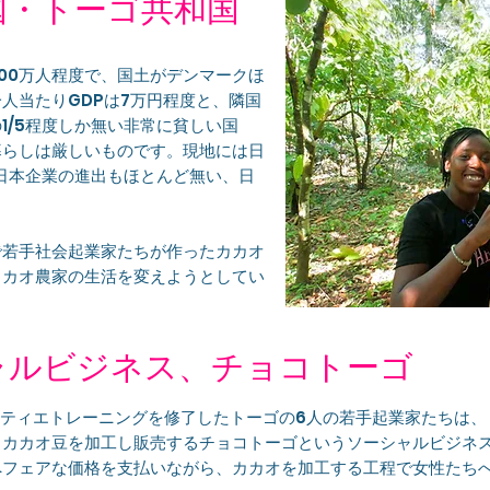
国・トーゴ共和国
00万人程度で、国土がデンマークほ
人当たりGDPは7万円程度と、隣国
1/5程度しか無い非常に貧しい国
暮らしは厳しいものです。現地には日
、日本企業の進出もほとんど無い、日
で若手社会起業家たちが作ったカカオ
カカオ農家の生活を変えようとしてい
ャルビジネス、チョコトーゴ
コラティエトレーニングを修了したトーゴの6人の若手起業家たちは
、カカオ豆を加工し販売するチョコトーゴというソーシャルビジネ
へフェアな価格を支払いながら、カカオを加工する工程で女性たち