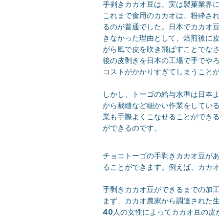
手剥きカカオ豆は、実は製菓業界
これまで食用のカカオは、粉砕さ
るのが普通でした。日本でカカオ
きなかった理由として、焙煎後に
がら風で皮を吹き飛ばすことでな
後の皮剥きを日本の工場で手でや
コストがかかりすぎてしまうこと
しかし、トーゴの給与水準は日本
から裁縫など細かい作業をしてい
業も手際よくこなせることができ
ができるのです。
チョコトーゴの手剥きカカオ豆が
ることができます。例えば、カカ
手剥きカカオ豆ができるまでの加
まず、カカオ農家から調達された
40人の女性によってカカオ豆の皮