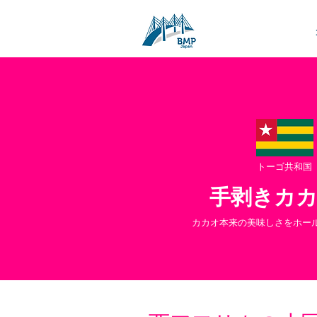
トーゴ共和国
手剥きカ
カカオ本来の美味しさをホー