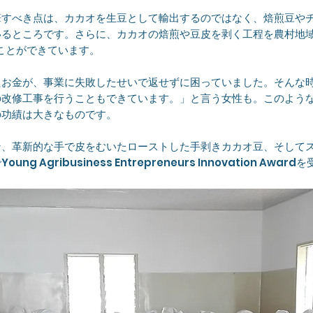
筆すべき点は、カカオを生豆として輸出するのではなく、焙煎豆や
いるところです。さらに、カカオの焙煎や豆皮を剥く工程を農村地
ことができています。
たお金が、事業に失敗したせいで返せずに困っていました。そんな
改修工事を行うこともできています。」と言う女性も。このような
の功績は大きなものです。
、革新的な手で皮をむいたローストした手剥きカカオ豆、そしてスト
Agribusiness Entrepreneurs Innovation Awar