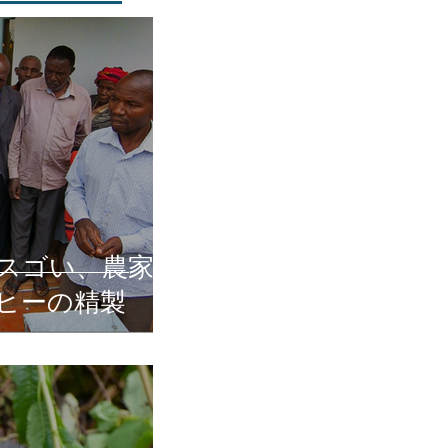
スゴい、農家
ヒーの精製