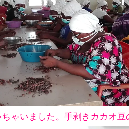
いちゃいました。
​手剥きカカオ豆